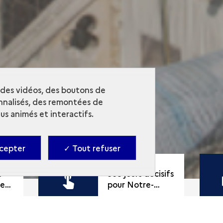
r des vidéos, des boutons de
nalisés, des remontées de
s animés et interactifs.
cepter
✓ Tout refuser
s
365 jours décisifs
e-
pour Notre-
Dame