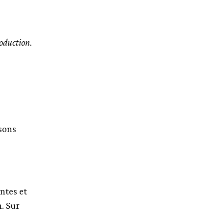
roduction.
isons
ntes et
. Sur
.