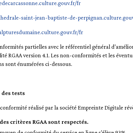
tedecarcassonne.culture.gouv.fr/fr
thedrale-saint-jean-baptiste-de-perpignan.culture.gouv
ulpturesdumaine.culture.gouv.fr/fr
nformités partielles avec le référentiel général d’amélio
ilité RGAA version 4.1. Les non-conformités et les éventu
ns sont énumérées ci-dessous.
 des tests
 conformité réalisé par la société Empreinte Digitale rév
des critères RGAA sont respectés.
 moyen de conformité du service en ligne s’élève 93%