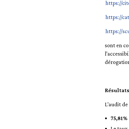
https://ci
https://ca
https://sc
sont en co
l’accessib
dérogatio
Résultats
L’audit de
75,81% 
Le taux