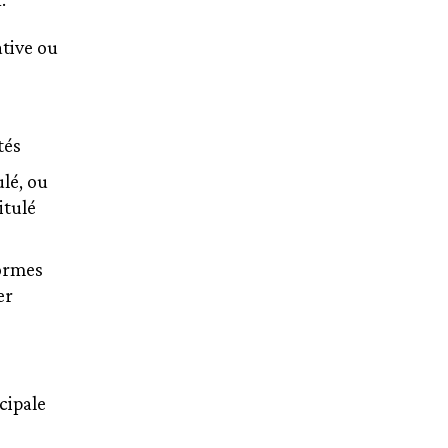
tive ou
tés
lé, ou
itulé
ormes
er
cipale