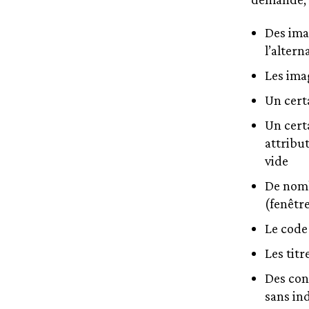
Des ima
l’altern
Les ima
Un cert
Un cert
attribut
vide
De nomb
(fenêtre
Le code 
Les titr
Des con
sans in