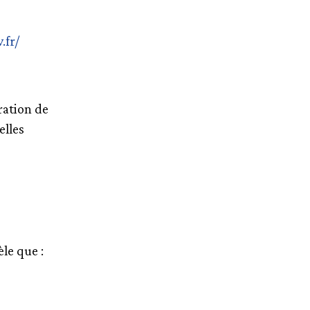
.fr/
ration de
elles
èle que :