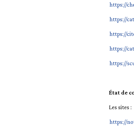
https://ch
https://ca
https://ci
https://ca
https://sc
État de 
Les sites :
https://n