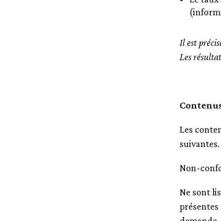
(informa
Il est préci
Les résultat
Contenus
Les conten
suivantes.
Non-conf
Ne sont li
présentes 
demande, l