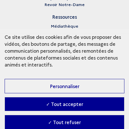
Revoir Notre-Dame
Ressources
Médiathèque
Glossaire
Ce site utilise des cookies afin de vous proposer des
vidéos, des boutons de partage, des messages de
À propos
communication personnalisés, des remontées de
Crédits
contenus de plateformes sociales et des contenus
Grands sites archéologiques
animés et interactifs.
Mentions légales
Personnaliser
✓ Tout accepter
✓ Tout refuser
Accessibilité : partiellement conforme
-
Contact
-
Gestion des cookies
-
Ministère de la Culture