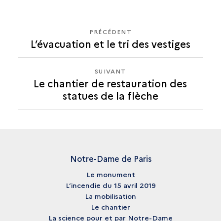
PRÉCÉDENT
PRÉCÉDENT
L’évacuation et le tri des vestiges
LE
CHANTIER
DE
SUIVANT
SUIVANT
RESTAURATION
Le chantier de restauration des
LE
DES
statues de la flèche
CHANTIER
STATUES
DE
DE
RESTAURATION
LA
DES
FLÈCHE
STATUES
DE
Notre-Dame de Paris
LA
Le monument
FLÈCHE
L’incendie du 15 avril 2019
La mobilisation
Le chantier
La science pour et par Notre-Dame