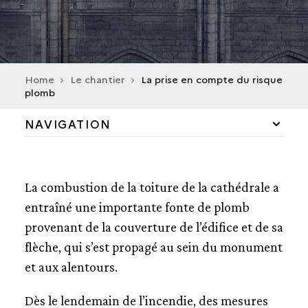
Home
Le chantier
La prise en compte du risque
plomb
NAVIGATION
LES TRAVAUX DE SÉCURISATION ET DE
CONSOLIDATION
La combustion de la toiture de la cathédrale a
L’ÉVACUATION ET LE TRI DES VESTIGES
entraîné une importante fonte de plomb
provenant de la couverture de l’édifice et de sa
LA PRISE EN COMPTE DU RISQUE PLOMB
flèche, qui s’est propagé au sein du monument
et aux alentours.
LE CHANTIER DE RESTAURATION DES STATUES DE
LA FLÈCHE
Dès le lendemain de l’incendie, des mesures