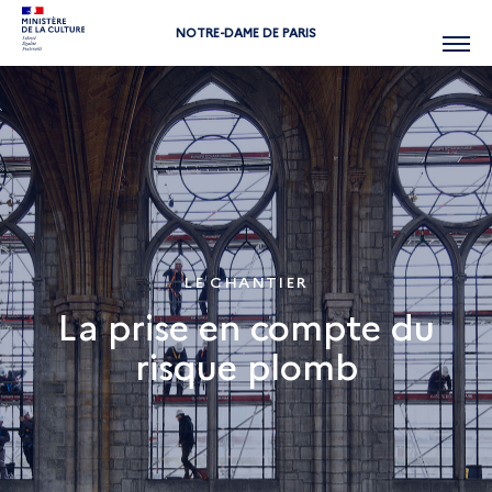
NOTRE-DAME DE PARIS
Menu
LE CHANTIER
La prise en compte du
risque plomb