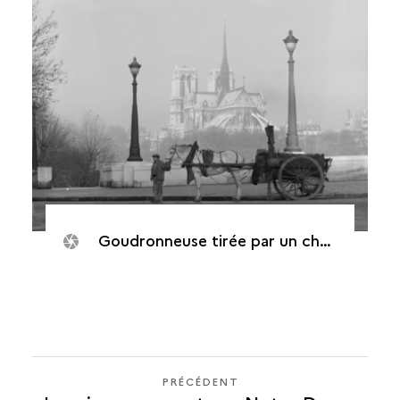
Goudronneuse tirée par un cheval avec Notre-Dame en arrière-plan
PRÉCÉDENT
PRÉCÉDENT