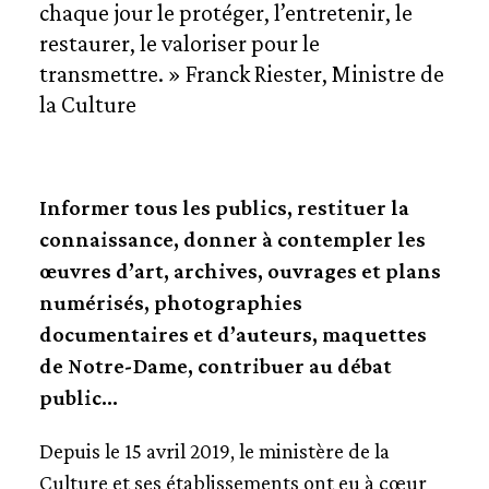
chaque jour le protéger, l’entretenir, le
LA SCIENCE POUR ET PAR NOTRE-DAME
restaurer, le valoriser pour le
transmettre. »
Franck Riester, Ministre de
REVOIR NOTRE-DAME...
la Culture
...AUX ARCHIVES NATIONALES
...A LA BIBLIOTHÈQUE NATIONALE DE FRANCE
...AU CENTRE DES MONUMENTS NATIONAUX
ET EDITIONS DU PATRIMOINE
Informer tous les publics, restituer la
...AVEC L'ÉTABLISSEMENT PUBLIC CHARGÉ DE
connaissance, donner à contempler les
LA CONSERVATION ET DE LA RESTAURATION
DE NOTRE-DAME
œuvres d’art, archives, ouvrages et plans
...AVEC L'INSTITUT NATIONAL DE L'HISTOIRE
numérisés, photographies
DE L'ART ET L'INSTITUT NATIONAL DU
PATRIMOINE
documentaires et d’auteurs, maquettes
...AVEC LA VILLE DE PARIS
de Notre-Dame, contribuer au débat
UN CALENDRIER FOISONNANT
public…
RESSOURCES
Depuis le 15 avril 2019, le ministère de la
Culture et ses établissements ont eu à cœur