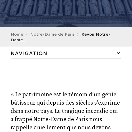
Home
Notre-Dame de Paris
Revoir Notre-
Dame...
NAVIGATION
ACCUEIL
LE MONUMENT
« Le patrimoine est le témoin d’un génie
L’INCENDIE DU 15 AVRIL 2019
bâtisseur qui depuis des siècles s’exprime
dans notre pays. Le tragique incendie qui
LA MOBILISATION
a frappé Notre-Dame de Paris nous
rappelle cruellement que nous devons
LE CHANTIER